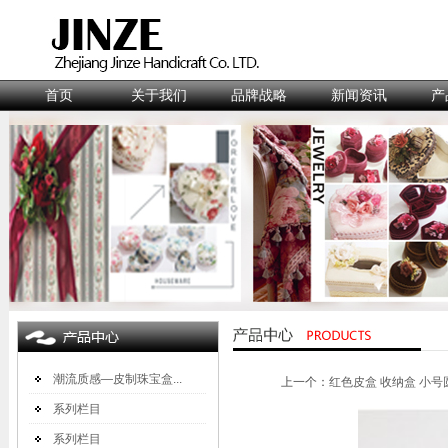
首页
关于我们
品牌战略
新闻资讯
产
潮流质感—皮制珠宝盒...
上一个：
红色皮盒 收纳盒 小号
系列栏目
系列栏目